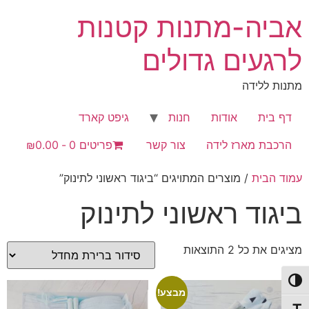
לג
אביה-מתנות קטנות
תוכן
לרגעים גדולים
מתנות ללידה
דף בית
אודות
חנות
גיפט קארד
הרכבת מארז לידה
צור קשר
פריטים 0
₪0.00
עמוד הבית
/ מוצרים המתויגים “ביגוד ראשוני לתינוק”
ביגוד ראשוני לתינוק
מציגים את כל ⁦2⁩ התוצאות
פעל/כבה ניגודיות גבוהה
מבצע!