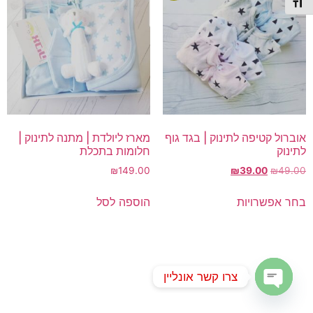
תג גודל גופן
אוברול קטיפה לתינוק | בגד גוף
מארז ליולדת | מתנה לתינוק |
לתינוק
חלומות בתכלת
המחיר
המחיר
₪
149.00
₪
39.00
₪
49.00
המקורי
הנוכחי
למוצר
היה:
הוא:
בחר אפשרויות
הוספה לסל
זה
₪39.00.
₪49.00.
יש
מספר
סוגים.
ניתן
צרו קשר אונליין
לבחור
Open chaty
את