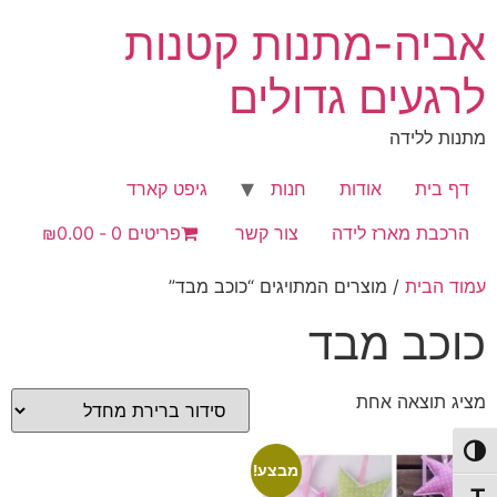
לג
אביה-מתנות קטנות
תוכן
לרגעים גדולים
מתנות ללידה
דף בית
אודות
חנות
גיפט קארד
הרכבת מארז לידה
צור קשר
פריטים 0
₪0.00
עמוד הבית
/ מוצרים המתויגים “כוכב מבד”
כוכב מבד
מציג תוצאה אחת
פעל/כבה ניגודיות גבוהה
מבצע!