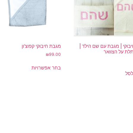
בוקי | מגבת עם שם הילד |
מגבת חיבוקי קפוצ’ון
לת על הצוואר
₪
99.00
למוצר
בחר אפשרויות
זה
לסל
יש
מספר
סוגים.
ניתן
לבחור
את
האפשרויות
בעמוד