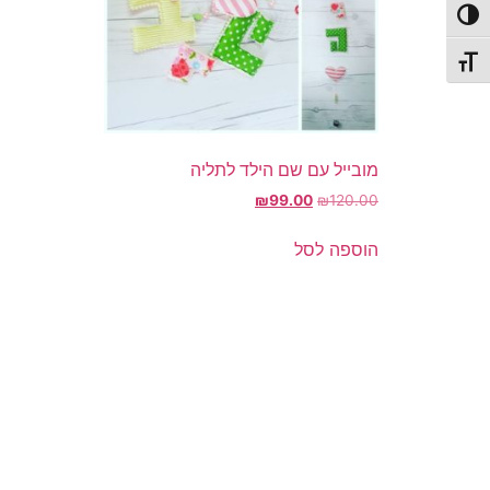
פעל/כבה ניגודיות גבוהה
תג גודל גופן
מובייל עם שם הילד לתליה
המחיר
המחיר
₪
99.00
₪
120.00
המקורי
הנוכחי
היה:
הוא:
הוספה לסל
₪99.00.
₪120.00.