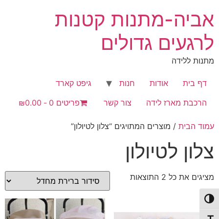
לג
אביה-מתנות קטנות
תוכן
לרגעים גדולים
מתנות ללידה
דף בית
אודות
חנות
גיפט קארד
הרכבת מארז לידה
צור קשר
פריטים 0
₪0.00
עמוד הבית
/ מוצרים המתויגים “צלון לטיולון”
צלון לטיולון
מציגים את כל ⁦2⁩ התוצאות
פעל/כבה ניגודיות גבוהה