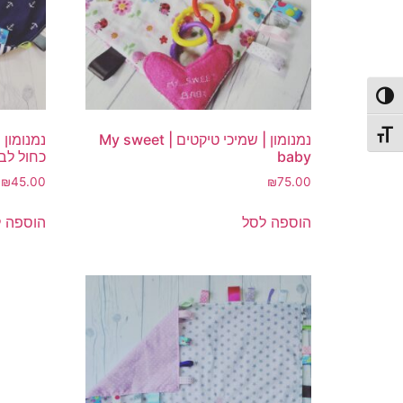
פעל/כבה ניגודיות גבוהה
תג גודל גופן
נמנומון | שמיכי טיקטים | My sweet
נמנומון 
baby
כחול לבן
₪
45.00
₪
75.00
הוספה לסל
הוספה 