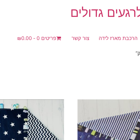
געים גדולים
הרכבת מארז לידה
צור קשר
פריטים 0
₪0.00
”