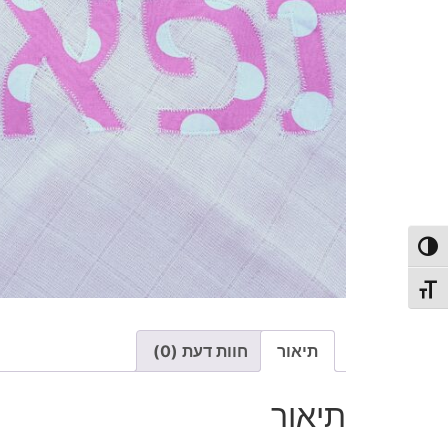
פעל/כבה ניגודיות גבוהה
תג גודל גופן
תיאור
חוות דעת (0)
תיאור