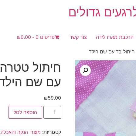
געים גדולים
הרכבת מארז לידה
צור קשר
פריטים 0
₪0.00
חיתול בד עם שם הילד
חיתול טטרה 
עם שם הילד
₪
59.00
כמות
הוספה לסל
של
חיתול
טטרה
עם
קטגוריות:
מוצרי הנקה והאכלה
,
שם