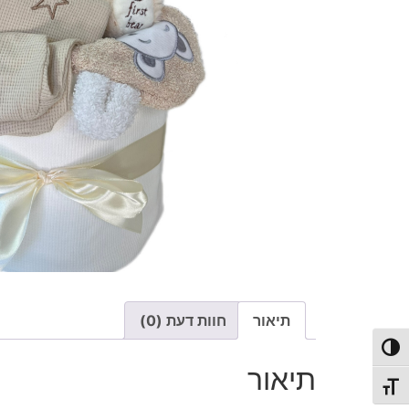
תיאור
חוות דעת (0)
פעל/כבה ניגודיות גבוהה
תיאור
תג גודל גופן