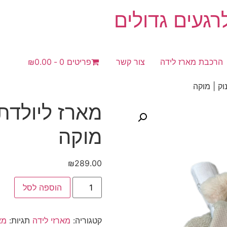
געים גדולים
הרכבת מארז לידה
צור קשר
פריטים 0
₪0.00
וק | מוקה
מארז ליולדת 
מוקה
₪
289.00
כמות
הוספה לסל
של
מארז
ליולדת
|
קטגוריה:
מארזי לידה
תגיות:
מא
מתנה