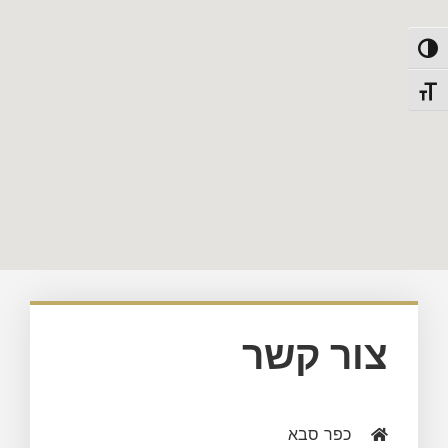
פעל/כבה ניגודיות גבוהה
תג גודל גופן
צור קשר
כפר סבא