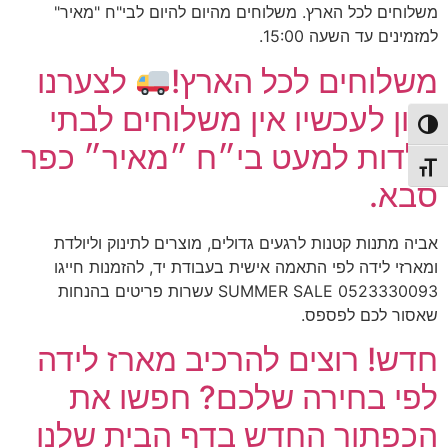
משלוחים לכל הארץ. משלוחים מהיום להיום לבי"ח "מאיר"
למזמינים עד השעה 15:00.
משלוחים לכל הארץ!
לצערנו
נכון לעכשיו אין משלוחים לבתי
פעל/כבה ניגודיות גבוהה
יולדות למעט בי״ח ״מאיר״ כפר
תג גודל גופן
סבא.
אביה מתנות קטנות לרגעים גדולים, מוצרים לתינוק וליולדת
ומארזי לידה לפי התאמה אישית בעבודת יד, להזמנות חייגו
0523330093 SUMMER SALE עשרות פריטים בהנחות
שאסור לכם לפספס.
חדש! רוצים להרכיב מארז לידה
לפי בחירה שלכם? חפשו את
הכפתור החדש בדף הבית שלנו