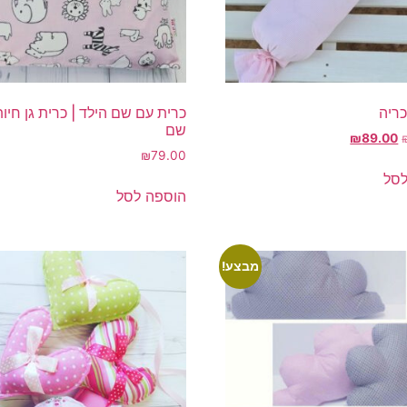
כריה
כרית עם שם הילד | כרית גן חיו
שם
המחיר
המחיר
₪
89.00
המקורי
הנוכחי
79.00
₪
היה:
הוא:
לסל
₪89.00.
₪109.00.
הוספה לסל
מבצע!