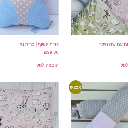
ות עם שם הילד
כרית ינשוף | כרית נוי
₪
99.00
לסל
הוספה לסל
מבצע!