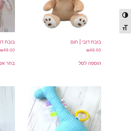
פעל/כבה ניגודיות גבוהה
תג גודל גופן
בובת דובי | חום
בובת דוב
₪
49.00
₪
49.00
הוספה לסל
בחר אפש