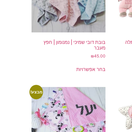
תלה
בובת דובי שמיכי | נמנומון | חפץ
מעבר
₪
45.00
למוצר
בחר אפשרויות
זה
יש
מספר
סוגים.
מבצע!
ניתן
לבחור
את
האפשרויות
בעמוד