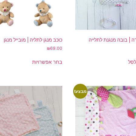
ה | בובה מנגנת לתלייה
כוכב מנגן לתליה | מובייל מנגן
₪
69.00
למוצר
לסל
בחר אפשרויות
זה
יש
מספר
סוגים.
מבצע!
ניתן
לבחור
את
האפשרויות
בעמוד
המוצר