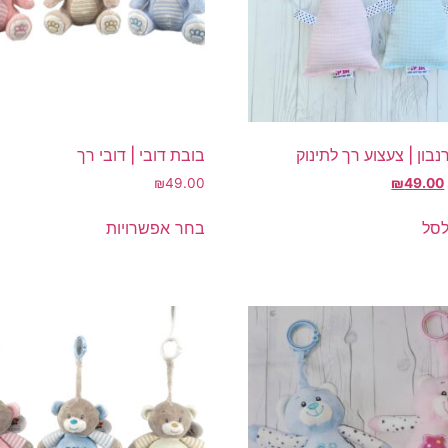
בון | צעצוע רך לתינוק
בובת דובי | דובי רך
המחיר
המחיר
₪
49.00
₪
49.00
המקורי
הנוכחי
למוצר
היה:
הוא:
לסל
בחר אפשרויות
זה
₪49.00.
₪69.00.
יש
מספר
סוגים.
ניתן
לבחור
את
האפשרויות
בעמוד