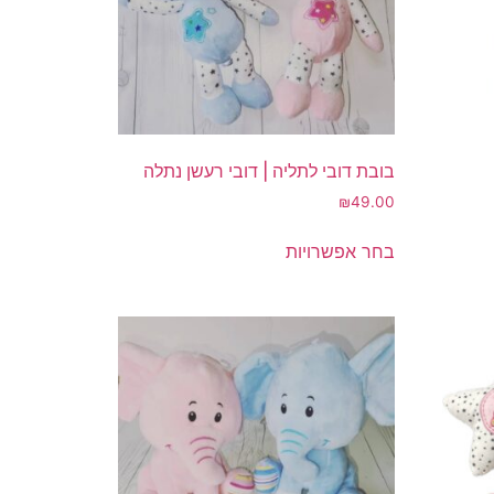
בובת דובי לתליה | דובי רעשן נתלה
₪
49.00
למוצר
בחר אפשרויות
זה
יש
מספר
סוגים.
ניתן
לבחור
את
האפשרויות
בעמוד