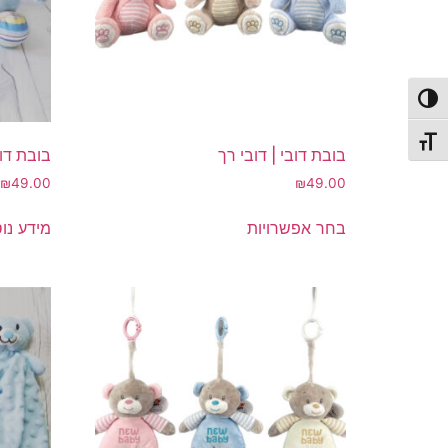
פעל/כבה ניגודיות גבוהה
תג גודל גופן
בובת דובי | דובי רך
בובת דוב
₪
49.00
₪
49.00
למוצר
בחר אפשרויות
מידע נו
זה
יש
מספר
סוגים.
ניתן
לבחור
את
האפשרויות
בעמוד