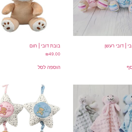
י | דובי רעשן
בובת דובי | חום
₪
49.00
סף
הוספה לסל