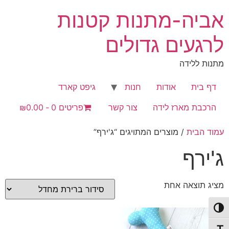
לג
אביה-מתנות קטנות
תוכן
לרגעים גדולים
מתנות ללידה
דף בית
אודות
חנות
גיפט קארד
הרכבת מארז לידה
צור קשר
פריטים 0
₪0.00
עמוד הבית
/ מוצרים המתויגים “ג'ירף”
ג'ירף
מציג תוצאה אחת
פעל/כבה ניגודיות גבוהה