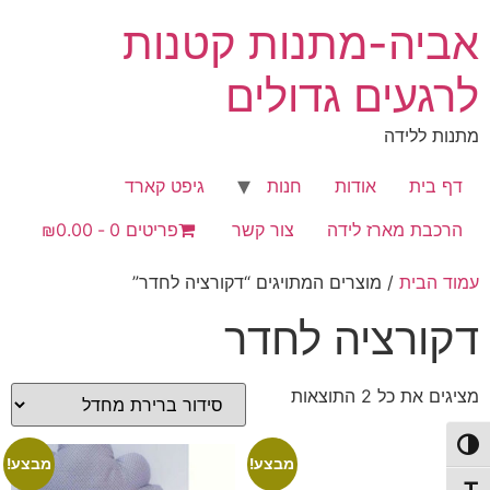
לג
אביה-מתנות קטנות
תוכן
לרגעים גדולים
מתנות ללידה
דף בית
אודות
חנות
גיפט קארד
הרכבת מארז לידה
צור קשר
פריטים 0
₪0.00
עמוד הבית
/ מוצרים המתויגים “דקורציה לחדר”
דקורציה לחדר
מציגים את כל ⁦2⁩ התוצאות
פעל/כבה ניגודיות גבוהה
מבצע!
מבצע!