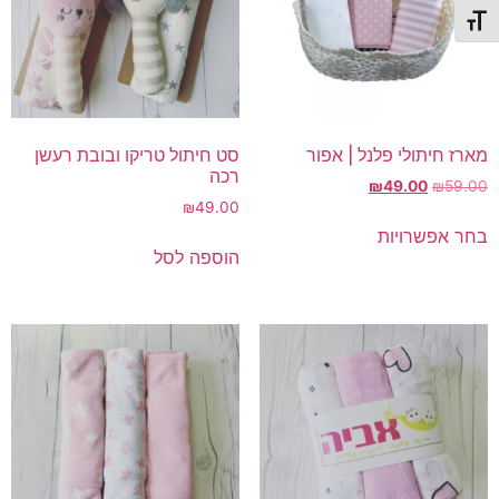
תג גודל גופן
מארז חיתולי פלנל | אפור
סט חיתול טריקו ובובת רעשן
רכה
המחיר
המחיר
₪
49.00
₪
59.00
המקורי
הנוכחי
49.00
₪
למוצר
היה:
הוא:
בחר אפשרויות
זה
₪49.00.
₪59.00.
הוספה לסל
יש
מספר
סוגים.
ניתן
לבחור
את
האפשרויות
בעמוד
המוצר