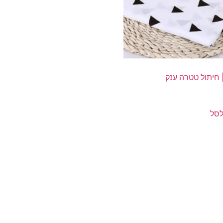
 חיתול טטרה ענק
לסל