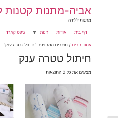
לג
אביה-מתנות קטנות לר
תוכן
מתנות ללידה
דף בית
אודות
חנות
גיפט קארד
עמוד הבית
/ מוצרים המתויגים “חיתול טטרה ענק”
חיתול טטרה ענק
מציגים את כל ⁦2⁩ התוצאות