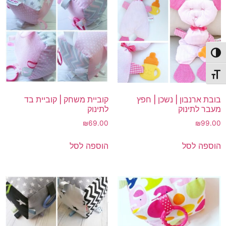
פעל/כבה ניגודיות גבוהה
תג גודל גופן
בובת ארנבון | נשכן | חפץ
קוביית משחק | קוביית בד
מעבר לתינוק
לתינוק
₪
69.00
₪
99.00
הוספה לסל
הוספה לסל