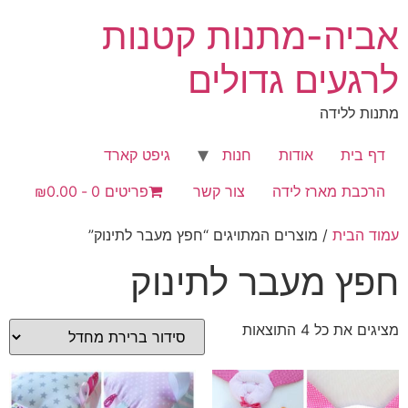
לג
אביה-מתנות קטנות
תוכן
לרגעים גדולים
מתנות ללידה
דף בית
אודות
חנות
גיפט קארד
הרכבת מארז לידה
צור קשר
פריטים 0
₪0.00
עמוד הבית
/ מוצרים המתויגים “חפץ מעבר לתינוק”
חפץ מעבר לתינוק
מציגים את כל ⁦4⁩ התוצאות