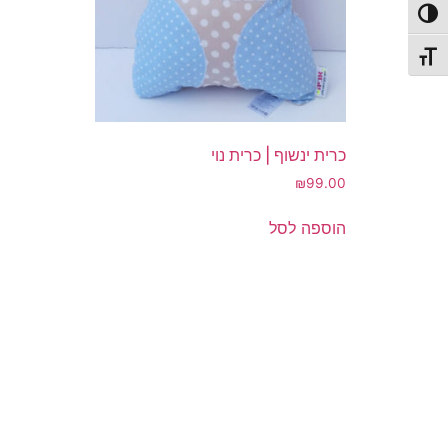
פעל/כבה ניגודיות גבוהה
תג גודל גופן
כרית ינשוף | כרית נוי
₪
99.00
הוספה לסל