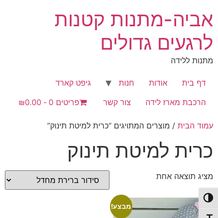
לג
אביה-מתנות קטנות
תוכן
לרגעים גדולים
מתנות ללידה
דף בית
אודות
חנות
גיפט קארד
הרכבת מארז לידה
צור קשר
פריטים 0
₪0.00
עמוד הבית
/ מוצרים המתויגים “כרית למיטת תינוק”
כרית למיטת תינוק
מציג תוצאה אחת
פעל/כבה ניגודיות גבוהה
מבצע!