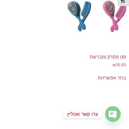
תג גודל גופן
סט מסרק ומברשת
₪
15.00
למוצר
בחר אפשרויות
זה
יש
מספר
סוגים.
ניתן
צרו קשר אונליין
לבחור
את
Open chaty
האפשרויות