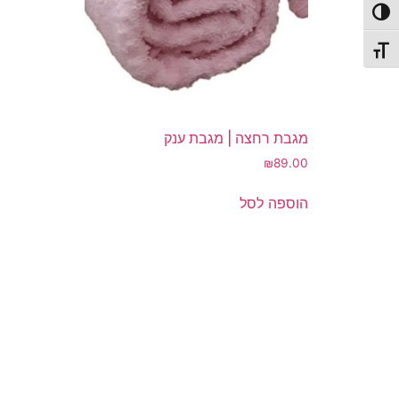
פעל/כבה ניגודיות גבוהה
תג גודל גופן
מגבת רחצה | מגבת ענק
₪
89.00
הוספה לסל