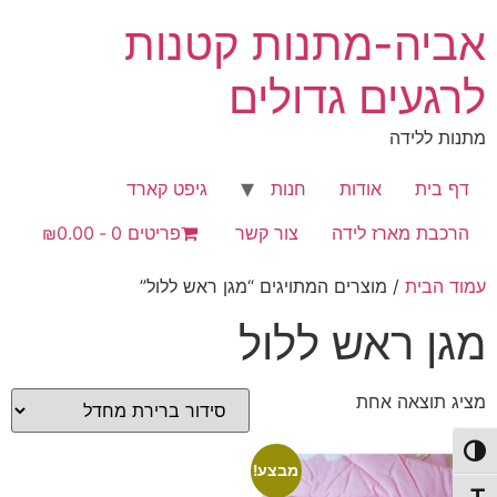
לג
אביה-מתנות קטנות
תוכן
לרגעים גדולים
מתנות ללידה
דף בית
אודות
חנות
גיפט קארד
הרכבת מארז לידה
צור קשר
פריטים 0
₪0.00
עמוד הבית
/ מוצרים המתויגים “מגן ראש ללול”
מגן ראש ללול
מציג תוצאה אחת
פעל/כבה ניגודיות גבוהה
מבצע!