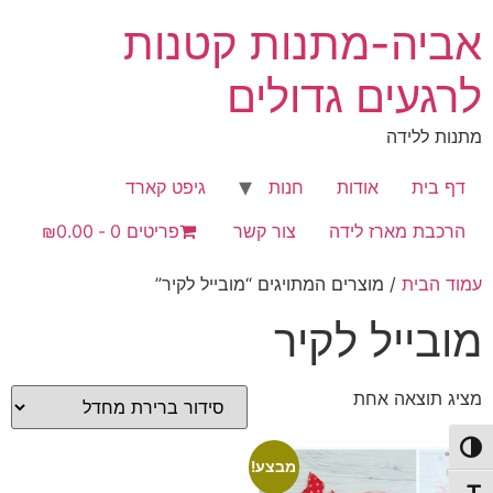
לג
אביה-מתנות קטנות
תוכן
לרגעים גדולים
מתנות ללידה
דף בית
אודות
חנות
גיפט קארד
הרכבת מארז לידה
צור קשר
פריטים 0
₪0.00
עמוד הבית
/ מוצרים המתויגים “מובייל לקיר”
מובייל לקיר
מציג תוצאה אחת
פעל/כבה ניגודיות גבוהה
מבצע!