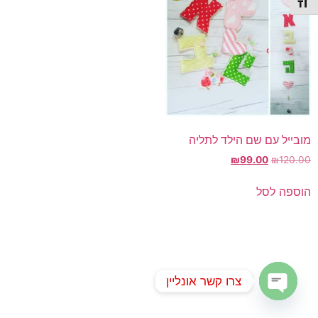
תג גודל גופן
מובייל עם שם הילד לתליה
המחיר
המחיר
₪
99.00
₪
120.00
המקורי
הנוכחי
היה:
הוא:
הוספה לסל
₪99.00.
₪120.00.
צרו קשר אונליין
Open chaty