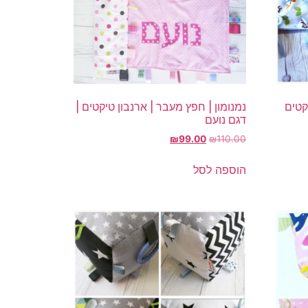
קטים
נמנומון | חפץ מעבר | ארנבון טיקטים |
דגם נועם
המחיר
המחיר
₪
99.00
₪
110.00
המקורי
הנוכחי
היה:
הוא:
הוספה לסל
₪99.00.
₪110.00.