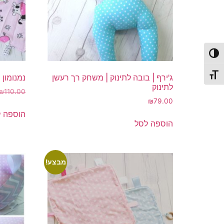
פעל/כבה ניגודיות גבוהה
תג גודל גופן
ג'ירף | בובה לתינוק | משחק רך רעשן
נמנומון 
לתינוק
₪
110.00
₪
79.00
הוספה 
הוספה לסל
מבצע!