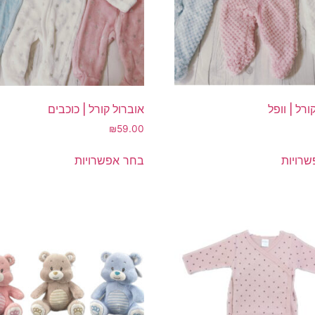
ורל | וופל
אוברול קורל | כוכבים
₪
59.00
למוצר
למוצר
רויות
בחר אפשרויות
זה
זה
יש
יש
מספר
מספר
סוגים.
סוגים.
ניתן
ניתן
לבחור
לבחור
את
את
האפשרויות
האפשרויות
בעמוד
בעמוד