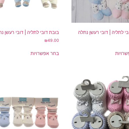
י לתליה | דובי רעשן נתלה
בובת דובי לתליה | דובי רעשן נ
₪
49.00
למוצר
למוצר
רויות
בחר אפשרויות
זה
זה
יש
יש
מספר
מספר
סוגים.
סוגים.
ניתן
ניתן
לבחור
לבחור
את
את
האפשרויות
האפשרויות
בעמוד
בעמוד
המוצר
המוצר