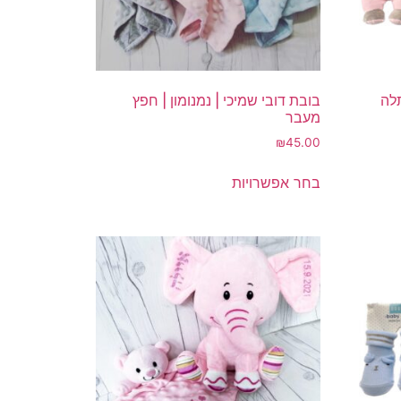
תלה
בובת דובי שמיכי | נמנומון | חפץ
מעבר
₪
45.00
למוצר
בחר אפשרויות
זה
יש
מספר
סוגים.
ניתן
לבחור
את
האפשרויות
בעמוד
המוצר