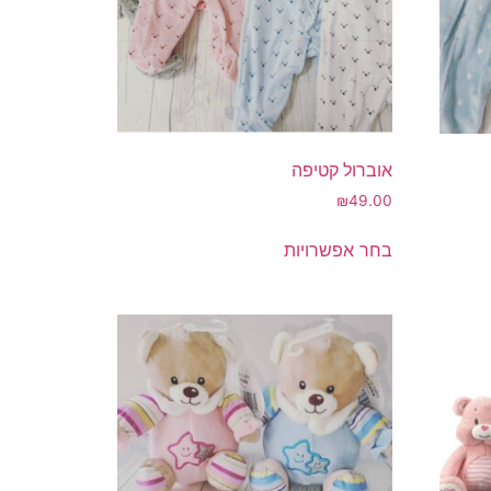
אוברול קטיפה
₪
49.00
למוצר
בחר אפשרויות
זה
יש
מספר
סוגים.
ניתן
לבחור
את
האפשרויות
בעמוד