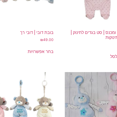
המוצר
המוצר
ומכנס | סט בגדים לתינוק |
בובת דובי | דובי רך
ינוקות
₪
49.00
למוצר
בחר אפשרויות
זה
לסל
יש
מספר
סוגים.
ניתן
לבחור
את
האפשרויות
בעמוד
המוצר