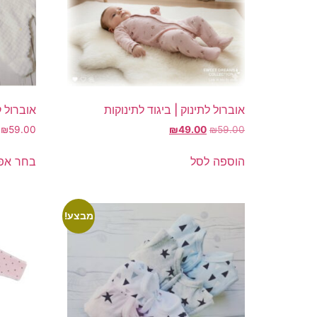
אוברול לתינוק | ביגוד לתינוקות
אוברול ק
המחיר
המחיר
₪
59.00
₪
49.00
₪
59.00
המקורי
הנוכחי
היה:
הוא:
הוספה לסל
בחר אפש
₪49.00.
₪59.00.
מבצע!