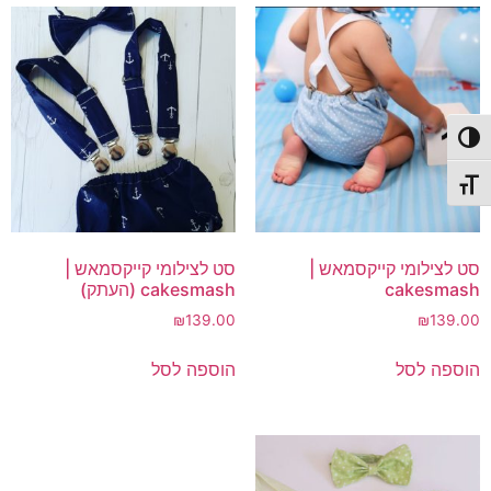
פעל/כבה ניגודיות גבוהה
תג גודל גופן
סט לצילומי קייקסמאש |
סט לצילומי קייקסמאש |
cakesmash
cakesmash (העתק)
₪
139.00
₪
139.00
הוספה לסל
הוספה לסל