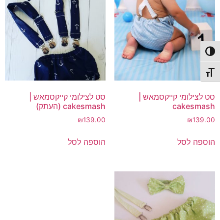
פעל/כבה ניגודיות גבוהה
תג גודל גופן
סט לצילומי קייקסמאש |
סט לצילומי קייקסמאש |
cakesmash
cakesmash (העתק)
₪
139.00
₪
139.00
הוספה לסל
הוספה לסל