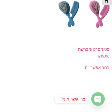
תג גודל גופן
סט מסרק ומברשת
₪
15.00
למוצר
בחר אפשרויות
זה
יש
מספר
סוגים.
ניתן
צרו קשר אונליין
לבחור
את
Open chaty
האפשרויות