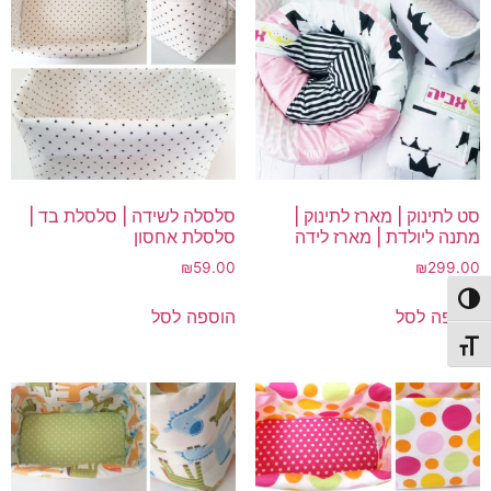
סט לתינוק | מארז לתינוק |
סלסלה לשידה | סלסלת בד |
מתנה ליולדת | מארז לידה
סלסלת אחסון
₪
59.00
₪
299.00
פעל/כבה ניגודיות גבוהה
הוספה לסל
הוספה לסל
תג גודל גופן