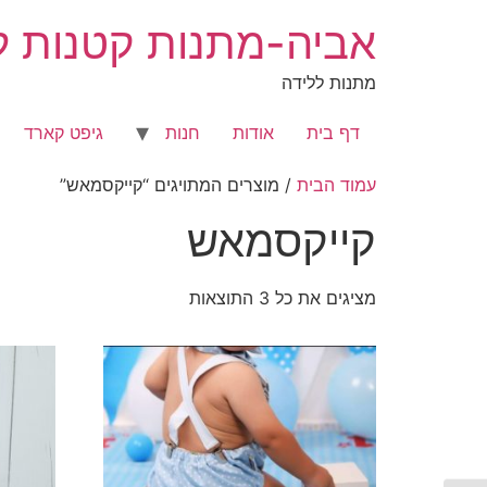
לג
אביה-מתנות קטנות לר
תוכן
מתנות ללידה
דף בית
אודות
חנות
גיפט קארד
עמוד הבית
/ מוצרים המתויגים “קייקסמאש”
קייקסמאש
מציגים את כל ⁦3⁩ התוצאות