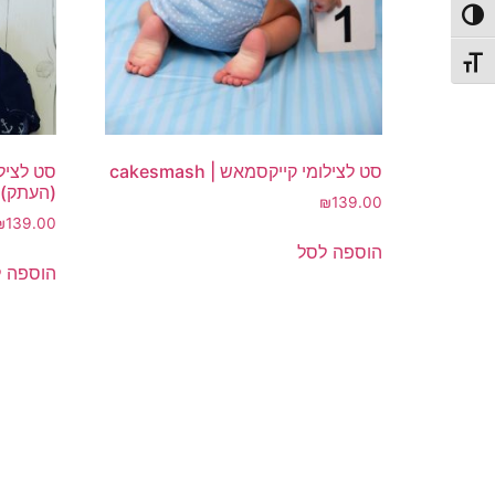
פעל/כבה ניגודיות גבוהה
תג גודל גופן
סט לצילומי קייקסמאש | cakesmash
(העתק)
₪
139.00
₪
139.00
הוספה לסל
הוספה 