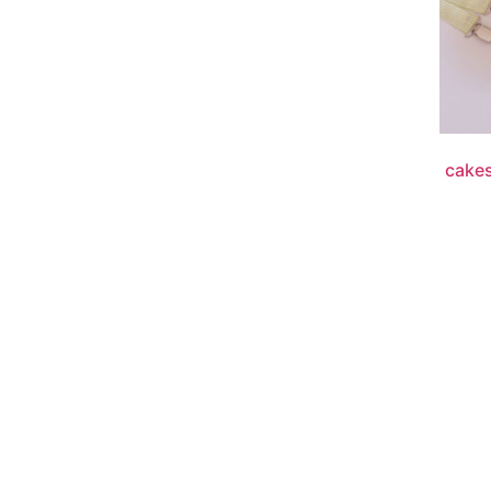
מאש | cakesmash