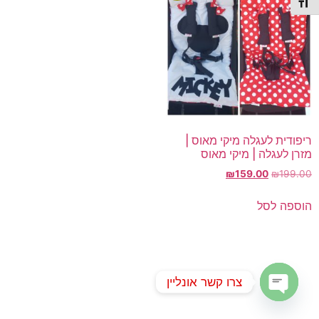
תג גודל גופן
ריפודית לעגלה מיקי מאוס |
מזרן לעגלה | מיקי מאוס
המחיר
המחיר
₪
159.00
₪
199.00
המקורי
הנוכחי
היה:
הוא:
הוספה לסל
₪159.00.
₪199.00.
צרו קשר אונליין
Open chaty