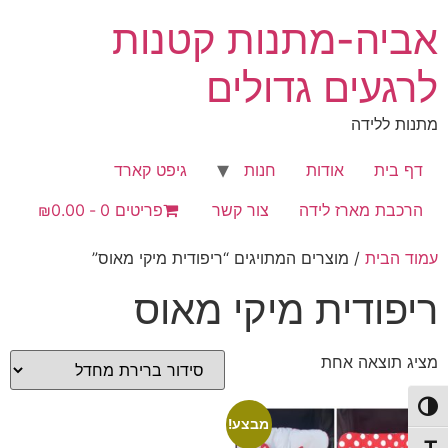
לג
אביה-מתנות קטנות
תוכן
לרגעים גדולים
מתנות ללידה
דף בית
אודות
חנות
גיפט קארד
הרכבת מארז לידה
צור קשר
פריטים 0
₪0.00
עמוד הבית
/ מוצרים המתויגים “ריפודית מיקי מאוס”
ריפודית מיקי מאוס
מציג תוצאה אחת
פעל/כבה ניגודיות גבוהה
מבצע!