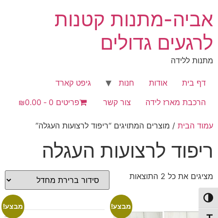
לג
אביה-מתנות קטנות
תוכן
לרגעים גדולים
מתנות ללידה
דף בית
אודות
חנות
גיפט קארד
הרכבת מארז לידה
צור קשר
פריטים 0
₪0.00
עמוד הבית
/ מוצרים המתויגים “ריפוד לרצועות העגלה”
ריפוד לרצועות העגלה
מציגים את כל ⁦2⁩ התוצאות
פעל/כבה ניגודיות גבוהה
מבצע!
מבצע!