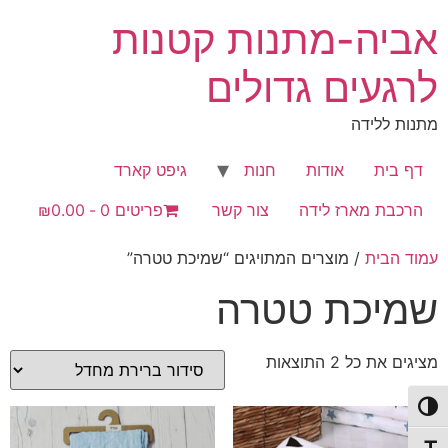
לג
אביה-מתנות קטנות
תוכן
לרגעים גדולים
מתנות ללידה
דף בית
אודות
חנות
גיפט קארד
הרכבת מארז לידה
צור קשר
פריטים 0
₪0.00
עמוד הבית
/ מוצרים המתויגים “שמיכת טטרה”
שמיכת טטרה
מציגים את כל ⁦2⁩ התוצאות
פעל/כבה ניגודיות גבוהה