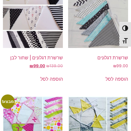
פעל/כבה ניגודיות גבוהה
תג גודל גופן
שרשרת דגלונים
שרשרת דגלונים | שחור לבן
המחיר
המחיר
₪
99.00
₪
139.00
₪
99.00
המקורי
הנוכחי
היה:
הוא:
הוספה לסל
הוספה לסל
₪99.00.
₪139.00.
מבצע!