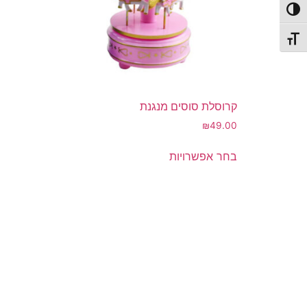
פעל/כבה ניגודיות גבוהה
תג גודל גופן
קרוסלת סוסים מנגנת
₪
49.00
למוצר
בחר אפשרויות
זה
יש
מספר
סוגים.
ניתן
לבחור
את
האפשרויות
בעמוד