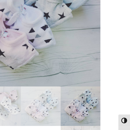
פעל/כבה ניגודיות גבוהה