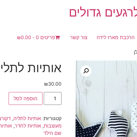
געים גדולים
הרכבת מארז לידה
צור קשר
פריטים 0
₪0.00
ן
אותיות לתליה
₪
30.00
כמות
הוספה לסל
של
אותיות
לתליה
|
קטגוריות:
אותיות לתליה
,
דקורצ
דגם
דילן
מעוצבות
,
אותיות לחדר
,
אותיות
שם הילד