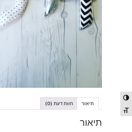
פעל/כבה ניגודיות גבוהה
תיאור
חוות דעת (0)
תג גודל גופן
תיאור