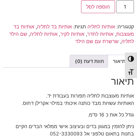
כמות
הוספה לסל
של
אותיות
לתליה
|
קטגוריה:
אותיות לתליה
תגיות:
אותיות בד לתליה
,
אותיות בד
דגם
עמית
מעוצבות
,
אותיות לחדר
,
אותיות לקיר
,
אותיות לתליה
,
שם הילד
נופר
לתליה
,
שרשרת עם שם הילד
פעל/כבה ניגודיות גבוהה
תיאור
חוות דעת (0)
תג גודל גופן
תיאור
אותיות מעוצבות לתליה תפורות בעבודת יד.
האותיות עשויות מבד כותנה איכותי במילוי אקרילן דחוס.
גודל כל אות כ 16 ס"מ.
ניתן להזמין במגוון בדים ובעיצוב אישי ממלאי הבדים הקיים
בחנות בתאום טלפוני אל 052-3330093