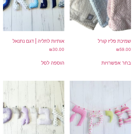
שמיכת פליז קורל
אותיות לתליה | דגם נתנאל
₪
30.00
₪
59.00
למוצר
בחר אפשרויות
הוספה לסל
זה
יש
מספר
סוגים.
ניתן
לבחור
את
האפשרויות
בעמוד
המוצר