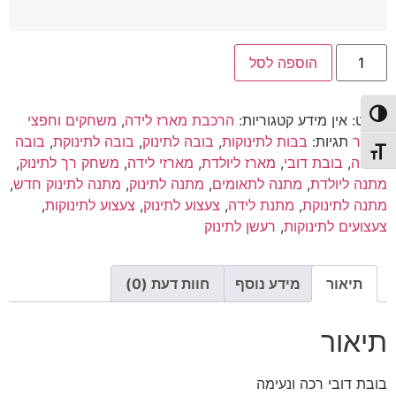
כמות
הוספה לסל
של
בובת
דובי
|
פעל/כבה ניגודיות גבוהה
מק"ט:
אין מידע
קטגוריות:
הרכבת מארז לידה
,
משחקים וחפצי
דובי
רך
מעבר
תגיות:
בבות לתינוקות
,
בובה לתינוק
,
בובה לתינוקת
,
בובה
תג גודל גופן
לתליה
,
בובת דובי
,
מארז ליולדת
,
מארזי לידה
,
משחק רך לתינוק
,
מתנה ליולדת
,
מתנה לתאומים
,
מתנה לתינוק
,
מתנה לתינוק חדש
,
מתנה לתינוקת
,
מתנת לידה
,
צעצוע לתינוק
,
צעצוע לתינוקות
,
צעצועים לתינוקות
,
רעשן לתינוק
תיאור
מידע נוסף
חוות דעת (0)
תיאור
בובת דובי רכה ונעימה