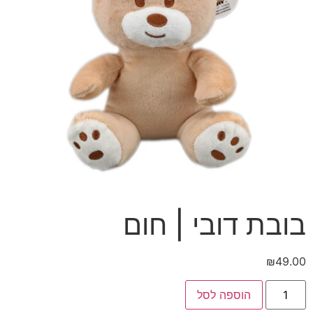
בובת דובי | חום
₪
49.00
כמות
הוספה לסל
של
בובת