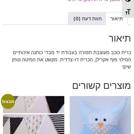
פעל/כבה ניגודיות גבוהה
תג גודל גופן
תיאור
חוות דעת (0)
תיאור
כרית כוכב מעוצבת תפורה בעבודת יד מבדי כותנה איכותיים
המילוי פוף אקרילן. הכרית דו-צדדית. מקשט את המיטה ונותן
שיק!
מוצרים קשורים
מבצע!