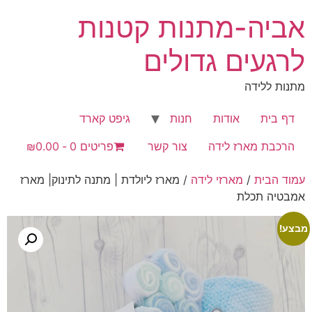
לג
אביה-מתנות קטנות
תוכן
לרגעים גדולים
מתנות ללידה
דף בית
אודות
חנות
גיפט קארד
הרכבת מארז לידה
צור קשר
פריטים 0
₪0.00
עמוד הבית
/
מארזי לידה
/ מארז ליולדת | מתנה לתינוק| מארז
אמבטיה תכלת
מבצע!