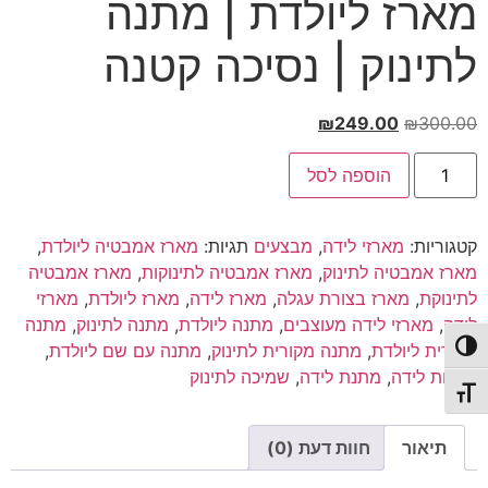
מארז ליולדת | מתנה
לתינוק | נסיכה קטנה
המחיר
המחיר
₪
249.00
₪
300.00
המקורי
הנוכחי
כמות
היה:
הוא:
הוספה לסל
של
מארז
₪249.00.
₪300.00.
ליולדת
|
קטגוריות:
מארזי לידה
,
מבצעים
תגיות:
מארז אמבטיה ליולדת
,
מתנה
לתינוק
מארז אמבטיה לתינוק
,
מארז אמבטיה לתינוקות
,
מארז אמבטיה
|
לתינוקת
,
מארז בצורת עגלה
,
מארז לידה
,
מארז ליולדת
,
מארזי
נסיכה
קטנה
לידה
,
מארזי לידה מעוצבים
,
מתנה ליולדת
,
מתנה לתינוק
,
מתנה
מקורית ליולדת
,
מתנה מקורית לתינוק
,
מתנה עם שם ליולדת
,
פעל/כבה ניגודיות גבוהה
מתנות לידה
,
מתנת לידה
,
שמיכה לתינוק
תג גודל גופן
תיאור
חוות דעת (0)