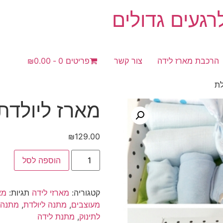
געים גדולים
הרכבת מארז לידה
צור קשר
פריטים 0
₪0.00
מארז ליולדת | Pinky 
₪
129.00
כמות
הוספה לסל
של
מארז
ליולדת
|
קטגוריה:
מארזי לידה
תגיות:
מא
Pinky
תכלת
מעוצבים
,
מתנה ליולדת
,
מתנה 
לתינוק
,
מתנת לידה