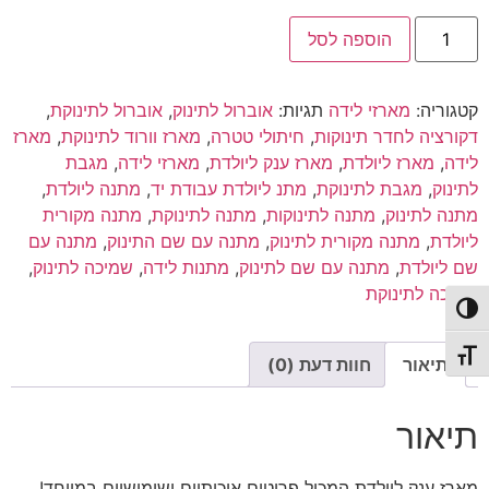
המקורי
הנוכחי
כמות
היה:
הוא:
הוספה לסל
של
מארז
₪399.00.
₪450.00.
מלכותי
|
קטגוריה:
מארזי לידה
תגיות:
אוברול לתינוק
,
אוברול לתינוקת
,
מארז
ליולדת
דקורציה לחדר תינוקות
,
חיתולי טטרה
,
מארז וורוד לתינוקת
,
מארז
לידה
,
מארז ליולדת
,
מארז ענק ליולדת
,
מארזי לידה
,
מגבת
לתינוק
,
מגבת לתינוקת
,
מתנ ליולדת עבודת יד
,
מתנה ליולדת
,
מתנה לתינוק
,
מתנה לתינוקות
,
מתנה לתינוקת
,
מתנה מקורית
ליולדת
,
מתנה מקורית לתינוק
,
מתנה עם שם התינוק
,
מתנה עם
שם ליולדת
,
מתנה עם שם לתינוק
,
מתנות לידה
,
שמיכה לתינוק
,
שמיכה לתינוקת
פעל/כבה ניגודיות גבוהה
תג גודל גופן
תיאור
חוות דעת (0)
תיאור
מארז ענק ליולדת המכיל פריטים איכותיים ושימושיים במיוחד!