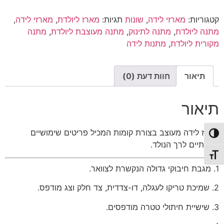
ליולדת
עוגת
קטגוריות:
מארזי לידה
,
שונות
תגיות:
מארז ליולדת
,
מארזי לידה
,
קומות
מתנה ליולדת
,
מתנה לתינוק
,
מתנה מעוצבת ליולדת
,
מתנה
מקורית ליולדת
,
מתנות לידה
תיאור
חוות דעת (0)
תיאור
מארז לידה מעוצב בצורת קומות המכיל פריטים שימושיים
פעל/כבה ניגודיות גבוהה
ואיכותיים לרך הנולד.
תג גודל גופן
1. מגבת חיבוקי גדולה הנקשרת לצוואר.
2. שמיכת טריקו לעגלה, דו-צדדית, צד חלק וצג מודפס.
3. שישיית חיתולי טטרה מודפסים.