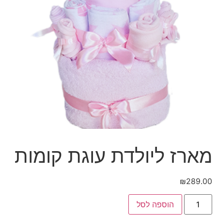
מארז ליולדת עוגת קומות
₪
289.00
כמות
הוספה לסל
של
מארז