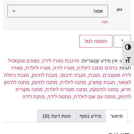
גוון
נקה
כמות
הוספה לסל
של
מגבת
פעל/כבה ניגודיות גבוהה
חיבוקי
קפוצ’ון
מק"ט:
אין מידע
קטגוריות:
הרכבת מארז לידה
,
מצעים וטקסטיל
תג גודל גופן
תגיות:
כרטיס מתנה ליולדת
,
מארז לידה
,
מארז ליולדת
,
מארזי
לידה מעוצבים
,
מגבת
,
מגבת חיבוקי
,
מגבת לתינוק
,
מגבת ניתלת
לצוואר
,
מגבת קפוצ'ון
,
מתנה ליולדת
,
מתנה לתינוק
,
מתנה לתינוק
חדש
,
מתנה לתינוקת
,
מתנה מקורית ליולדת
,
מתנה מקורית
לתינוק
,
מתנה עם שם ליולדת
,
מתנות לידה
,
מתנת לידה
תיאור
מידע נוסף
חוות דעת (0)