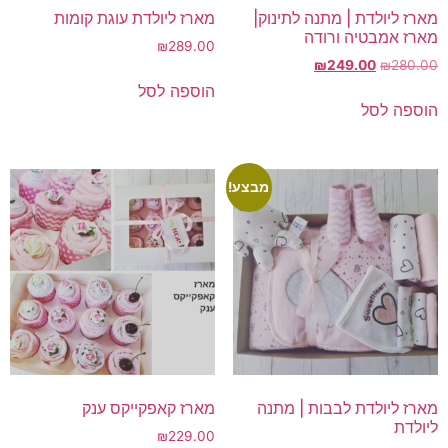
מארז ליולדת | מתנה לתינוק|
מארז ליולדת עוגת קומות
מארז אמבטיה ורודה
₪
289.00
המחיר
המחיר
₪
249.00
₪
280.00
המקורי
הנוכחי
הוספה לסל
היה:
הוא:
הוספה לסל
₪249.00.
₪280.00.
מבצע!
מארז ליולדת לבבות | מתנה
מארז קאפקייקס ענק
ליולדת
₪
229.00