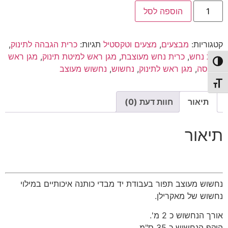
כמות
היה:
הוא:
הוספה לסל
של
נחשוש
₪120.00.
₪200.00.
|
מגן
קטגוריות:
מבצעים
,
מצעים וטקסטיל
תגיות:
כרית הגבהה לתינוק
,
ראש
|
כרית נחש
,
כרית נחש מעוצבת
,
מגן ראש למיטת תינוק
,
מגן ראש
אפור
פעל/כבה ניגודיות גבוהה
לעריסה
,
מגן ראש לתינוק
,
נחשוש
,
נחשוש מעוצב
תכלת
תג גודל גופן
תיאור
חוות דעת (0)
תיאור
נחשוש מעוצב תפור בעבודת יד מבדי כותנה איכותיים במילוי
נחשוש של מאקרילן.
אורך הנחשוש כ 2 מ'.
היקף הנחשוש כ 35 ס"מ.