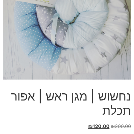
נחשוש | מגן ראש | אפור
תכלת
המחיר
המחיר
₪
120.00
₪
200.00
המקורי
הנוכחי