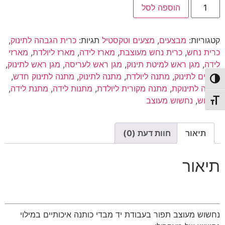
כמות
היה:
הוא:
הוספה לסל
של
נחשוש
₪120.00.
₪200.00.
|
מגן
קטגוריות:
מבצעים
,
מצעים וטקסטיל
תגיות:
כרית הגבהה לתינוק
,
ראש
|
כרית נחש
,
כרית נחש מעוצבת
,
מארז לידה
,
מארז ליולדת
,
מארזי
וורוד
לידה
,
מגן ראש למיטת תינוק
,
מגן ראש לעריסה
,
מגן ראש לתינוק
,
ירוק
מצעים לתינוק
,
מתנה ליולדת
,
מתנה לתינוק
,
מתנה לתינוק חדש
,
פעל/כבה ניגודיות גבוהה
מתנה לתינוקת
,
מתנה מקורית ליולדת
,
מתנות לידה
,
מתנת לידה
,
נחשוש
,
נחשוש מעוצב
תג גודל גופן
תיאור
חוות דעת (0)
תיאור
נחשוש מעוצב תפור בעבודת יד מבדי כותנה איכותיים במילוי