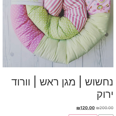
נחשוש | מגן ראש | וורוד
ירוק
המחיר
המחיר
₪
120.00
₪
200.00
המקורי
הנוכחי